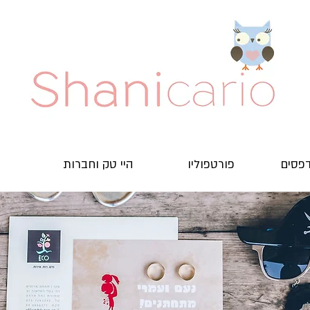
דפסים
פורטפוליו
היי טק וחברות