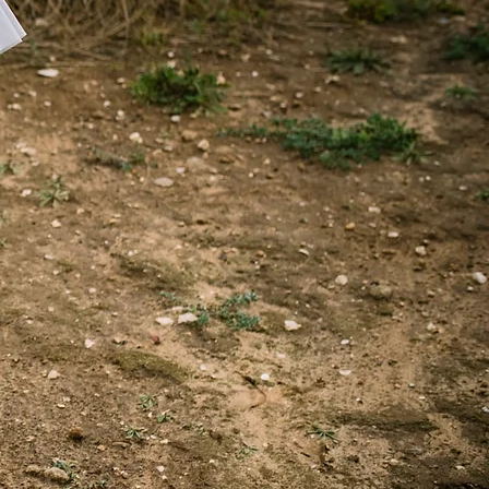
a
fe"