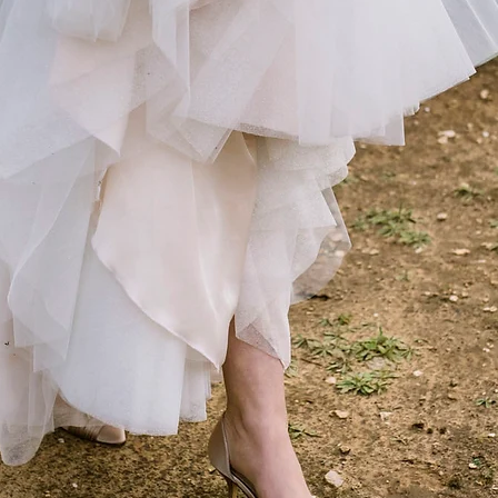
Photography is 
ve affair with li
BURK UZZLE