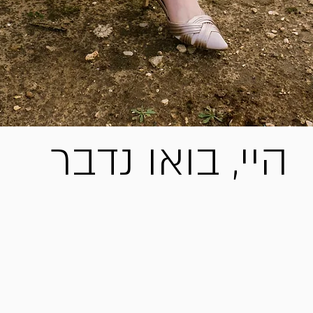
54-9080777 | |
shani512@gmail
היי, בואו נדבר